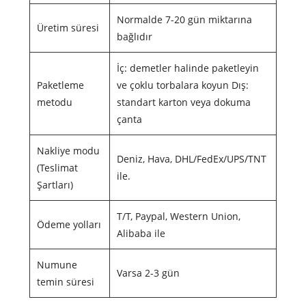
Normalde 7-20 gün miktarına
Üretim süresi
bağlıdır
İç: demetler halinde paketleyin
Paketleme
ve çoklu torbalara koyun Dış:
metodu
standart karton veya dokuma
çanta
Nakliye modu
Deniz, Hava, DHL/FedEx/UPS/TNT
(Teslimat
ile.
Şartları)
T/T, Paypal, Western Union,
Ödeme yolları
Alibaba ile
Numune
Varsa 2-3 gün
temin süresi