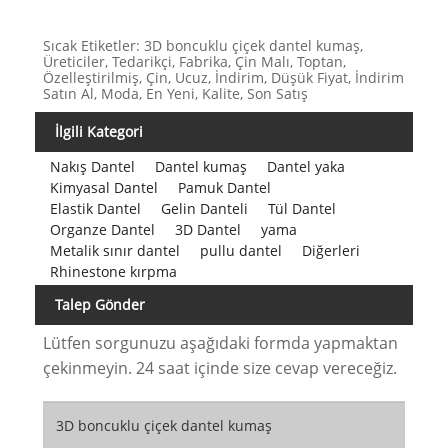
Sıcak Etiketler: 3D boncuklu çiçek dantel kumaş,
Üreticiler, Tedarikçi, Fabrika, Çin Malı, Toptan,
Özelleştirilmiş, Çin, Ucuz, İndirim, Düşük Fiyat, İndirim
Satın Al, Moda, En Yeni, Kalite, Son Satış
İlgili Kategori
Nakış Dantel
Dantel kumaş
Dantel yaka
Kimyasal Dantel
Pamuk Dantel
Elastik Dantel
Gelin Danteli
Tül Dantel
Organze Dantel
3D Dantel
yama
Metalik sınır dantel
pullu dantel
Diğerleri
Rhinestone kırpma
Talep Gönder
Lütfen sorgunuzu aşağıdaki formda yapmaktan
çekinmeyin. 24 saat içinde size cevap vereceğiz.