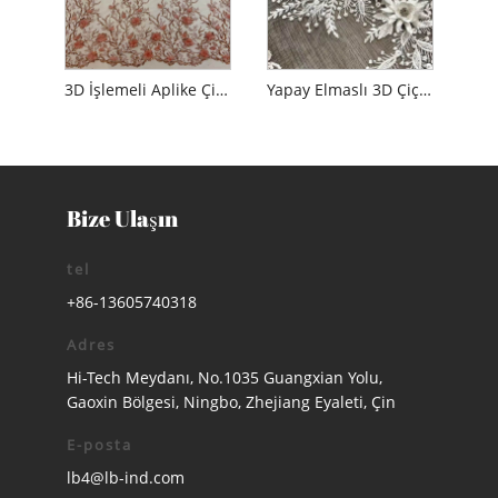
3D İşlemeli Aplike Çiçek Nakış Tül Kumaş
Yapay Elmaslı 3D Çiçekli Tül Dantel Kumaş
Bize Ulaşın
tel
+86-13605740318
Adres
Hi-Tech Meydanı, No.1035 Guangxian Yolu,
Gaoxin Bölgesi, Ningbo, Zhejiang Eyaleti, Çin
E-posta
lb4@lb-ind.com