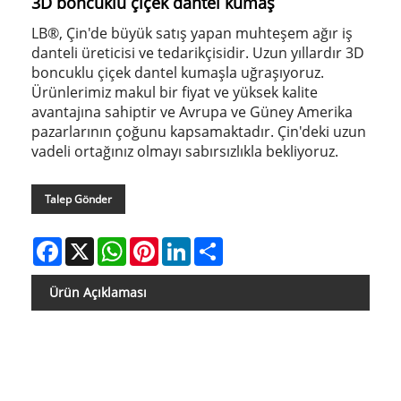
3D boncuklu çiçek dantel kumaş
LB®, Çin'de büyük satış yapan muhteşem ağır iş
danteli üreticisi ve tedarikçisidir. Uzun yıllardır 3D
boncuklu çiçek dantel kumaşla uğraşıyoruz.
Ürünlerimiz makul bir fiyat ve yüksek kalite
avantajına sahiptir ve Avrupa ve Güney Amerika
pazarlarının çoğunu kapsamaktadır. Çin'deki uzun
vadeli ortağınız olmayı sabırsızlıkla bekliyoruz.
Talep Gönder
Facebook
X
WhatsApp
Pinterest
LinkedIn
Share
Ürün Açıklaması