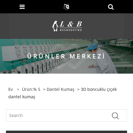
ÜRÜNLER MERKEZI
Ev
>
Ürün:% S
>
Dantel Kumaş
> 3D boncuklu çiçek
dantel kumaş