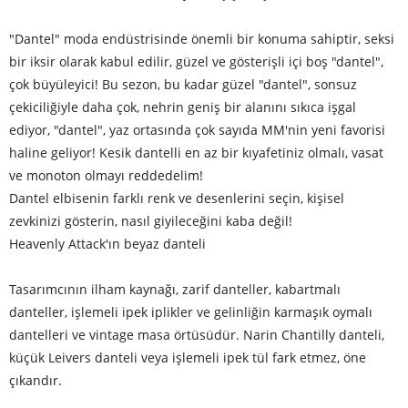
"Dantel" moda endüstrisinde önemli bir konuma sahiptir, seksi
bir iksir olarak kabul edilir, güzel ve gösterişli içi boş "dantel",
çok büyüleyici! Bu sezon, bu kadar güzel "dantel", sonsuz
çekiciliğiyle daha çok, nehrin geniş bir alanını sıkıca işgal
ediyor, "dantel", yaz ortasında çok sayıda MM'nin yeni favorisi
haline geliyor! Kesik dantelli en az bir kıyafetiniz olmalı, vasat
ve monoton olmayı reddedelim!
Dantel elbisenin farklı renk ve desenlerini seçin, kişisel
zevkinizi gösterin, nasıl giyileceğini kaba değil!
Heavenly Attack'ın beyaz danteli
Tasarımcının ilham kaynağı, zarif danteller, kabartmalı
danteller, işlemeli ipek iplikler ve gelinliğin karmaşık oymalı
dantelleri ve vintage masa örtüsüdür. Narin Chantilly danteli,
küçük Leivers danteli veya işlemeli ipek tül fark etmez, öne
çıkandır.