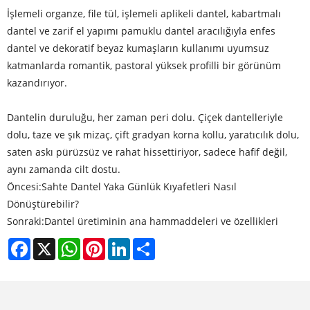
İşlemeli organze, file tül, işlemeli aplikeli dantel, kabartmalı
dantel ve zarif el yapımı pamuklu dantel aracılığıyla enfes
dantel ve dekoratif beyaz kumaşların kullanımı uyumsuz
katmanlarda romantik, pastoral yüksek profilli bir görünüm
kazandırıyor.
Dantelin duruluğu, her zaman peri dolu. Çiçek dantelleriyle
dolu, taze ve şık mizaç, çift gradyan korna kollu, yaratıcılık dolu,
saten askı pürüzsüz ve rahat hissettiriyor, sadece hafif değil,
aynı zamanda cilt dostu.
Öncesi:
Sahte Dantel Yaka Günlük Kıyafetleri Nasıl
Dönüştürebilir?
Sonraki:
Dantel üretiminin ana hammaddeleri ve özellikleri
Facebook
X
WhatsApp
Pinterest
LinkedIn
Share