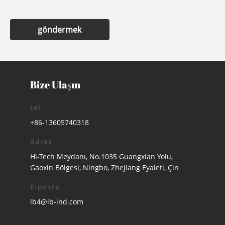
göndermek
Bize Ulaşın
tel
+86-13605740318
Adres
Hi-Tech Meydanı, No.1035 Guangxian Yolu,
Gaoxin Bölgesi, Ningbo, Zhejiang Eyaleti, Çin
E-posta
lb4@lb-ind.com