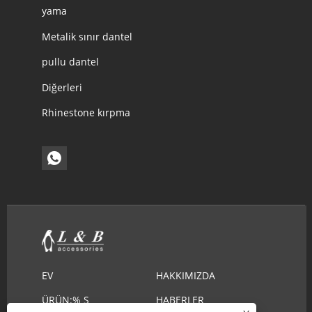
yama
Metalik sınır dantel
pullu dantel
Diğerleri
Rhinestone kırpma
EV
HAKKIMIZDA
ÜRÜN:% S
HABERLER