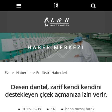
HABER MERKEZI
Ev
>
Haberler
>
Endüstri Haberleri
Desen dantel, zarif kendi kendini
destekleyen çiçek açmanıza izin verir.
●
2023-03-08
●
16
●
bana mesaj bırak